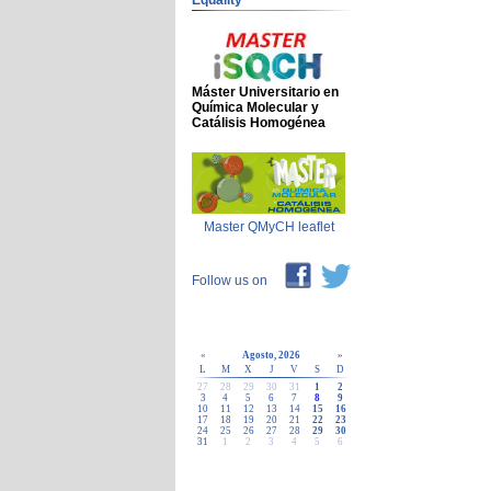
Equality
Máster Universitario en
Química Molecular y
Catálisis Homogénea
Master QMyCH leaflet
Follow us on
«
Agosto, 2026
»
L
M
X
J
V
S
D
27
28
29
30
31
1
2
3
4
5
6
7
8
9
10
11
12
13
14
15
16
17
18
19
20
21
22
23
24
25
26
27
28
29
30
31
1
2
3
4
5
6