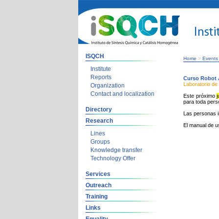
ISQCH
Home
>
Events
Institute
Reports
Curso Robot 
Laboratorio d
Organization
Contact and localization
Este próximo
para toda perso
Directory
Las personas i
Research
El manual de u
Lines
Groups
Knowledge transfer
Technology Offer
Services
Outreach
Training
Links