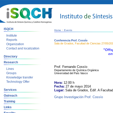
ISQCH
Home
>
Events
Institute
Reports
Conferencia Prof. Cossío
Sala de Grados, Facultad de Ciencias
27/05/20
Organization
Contact and localization
"Offs
on
Directory
Research
Prof. Fernando Cossío
Lines
Departamento de Química Orgánica
Groups
Universidad del País Vasco
Knowledge transfer
Technology Offer
Hora:
12:00 h
Fecha:
27 de mayo 2014
Services
Lugar:
Sala de Grados, Edif. A Faculta
Outreach
Grupo Investigación Prof. Cossío
Training
Links