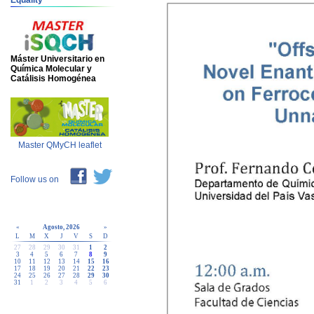
Equality
Máster Universitario en
Química Molecular y
Catálisis Homogénea
Master QMyCH leaflet
Follow us on
«
Agosto, 2026
»
L
M
X
J
V
S
D
27
28
29
30
31
1
2
3
4
5
6
7
8
9
10
11
12
13
14
15
16
17
18
19
20
21
22
23
24
25
26
27
28
29
30
31
1
2
3
4
5
6