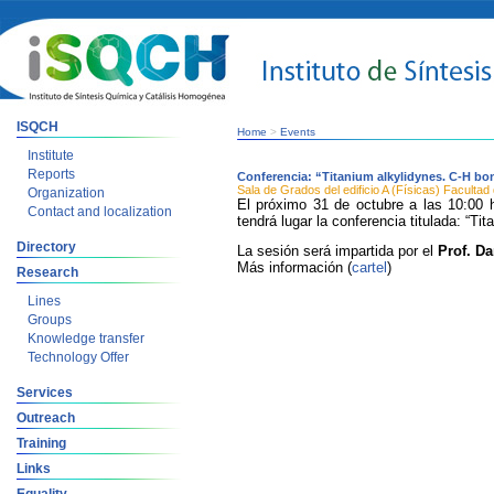
ISQCH
Home
>
Events
Institute
Reports
Conferencia: “Titanium alkylidynes. C-H bo
Sala de Grados del edificio A (Físicas) Faculta
Organization
El próximo 31 de octubre a las 10:00 h
Contact and localization
tendrá lugar la conferencia titulada: “T
Directory
La sesión será impartida por el
Prof. Da
Más información (
cartel
)
Research
Lines
Groups
Knowledge transfer
Technology Offer
Services
Outreach
Training
Links