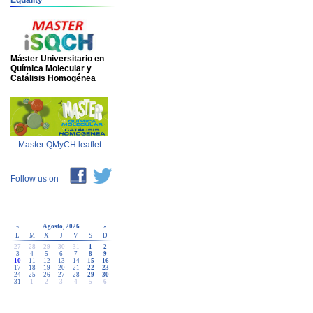
Equality
Máster Universitario en
Química Molecular y
Catálisis Homogénea
Master QMyCH leaflet
Follow us on
«
Agosto, 2026
»
L
M
X
J
V
S
D
27
28
29
30
31
1
2
3
4
5
6
7
8
9
10
11
12
13
14
15
16
17
18
19
20
21
22
23
24
25
26
27
28
29
30
31
1
2
3
4
5
6