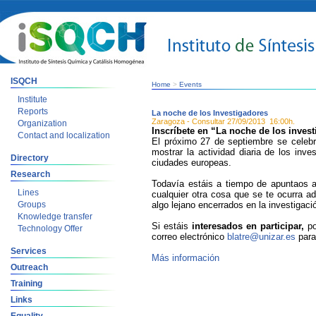
ISQCH
Home
>
Events
Institute
Reports
La noche de los Investigadores
Zaragoza - Consultar
27/09/2013
16:00h.
Organization
Inscríbete en “La noche de los inves
Contact and localization
El próximo 27 de septiembre se celebr
mostrar la actividad diaria de los in
Directory
ciudades europeas.
Research
Todavía estáis a tiempo de apuntaos a
Lines
cualquier otra cosa que se te ocurra a
Groups
algo lejano encerrados en la investigaci
Knowledge transfer
Si estáis
interesados en participar,
po
Technology Offer
correo electrónico
blatre@unizar.es
para 
Services
Más información
Outreach
Training
Links