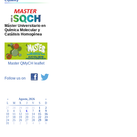
Equality
Máster Universitario en
Química Molecular y
Catálisis Homogénea
Master QMyCH leaflet
Follow us on
«
Agosto, 2026
»
L
M
X
J
V
S
D
27
28
29
30
31
1
2
3
4
5
6
7
8
9
10
11
12
13
14
15
16
17
18
19
20
21
22
23
24
25
26
27
28
29
30
31
1
2
3
4
5
6