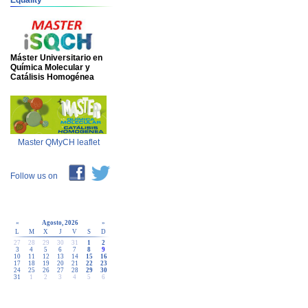
Equality
Máster Universitario en
Química Molecular y
Catálisis Homogénea
Master QMyCH leaflet
Follow us on
«
Agosto, 2026
»
L
M
X
J
V
S
D
27
28
29
30
31
1
2
3
4
5
6
7
8
9
10
11
12
13
14
15
16
17
18
19
20
21
22
23
24
25
26
27
28
29
30
31
1
2
3
4
5
6