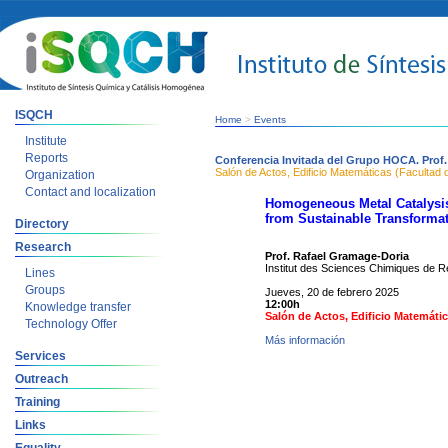
ISQCH
Home
>
Events
Institute
Reports
Conferencia Invitada del Grupo HOCA. Prof
Salón de Actos, Edificio Matemáticas (Facultad
Organization
Contact and localization
Homogeneous Metal Catalysi
from Sustainable Transforma
Directory
Research
Prof. Rafael Gramage-Doria
Institut des Sciences Chimiques de R
Lines
Groups
Jueves, 20 de febrero 2025
12:00h
Knowledge transfer
Salón de Actos, Edificio Matemátic
Technology Offer
Más información
Services
Outreach
Training
Links