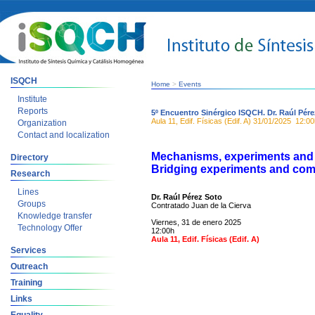
ISQCH
Home
>
Events
Institute
Reports
5º Encuentro Sinérgico ISQCH. Dr. Raúl Pér
Aula 11, Edif. Físicas (Edif. A)
31/01/2025
12:00
Organization
Contact and localization
Mechanisms, experiments and 
Directory
Bridging experiments and com
Research
Lines
Dr.
Raúl Pérez Soto
Groups
Contratado Juan de la Cierva
Knowledge transfer
Viernes, 31 de enero 2025
Technology Offer
12:00h
Aula 11, Edif. Físicas (Edif. A)
Services
Outreach
Training
Links