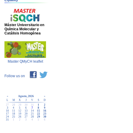
Equality
Máster Universitario en
Química Molecular y
Catálisis Homogénea
Master QMyCH leaflet
Follow us on
«
Agosto, 2026
»
L
M
X
J
V
S
D
27
28
29
30
31
1
2
3
4
5
6
7
8
9
10
11
12
13
14
15
16
17
18
19
20
21
22
23
24
25
26
27
28
29
30
31
1
2
3
4
5
6